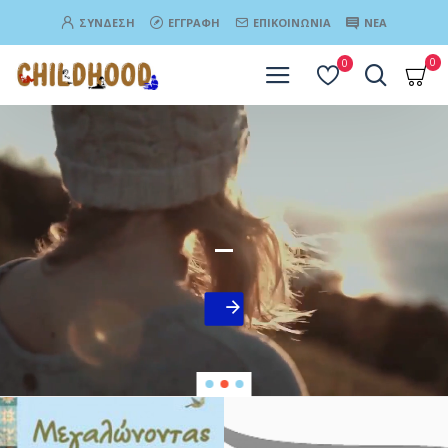
ΣΎΝΔΕΣΗ
ΕΓΓΡΑΦΉ
ΕΠΙΚΟΙΝΩΝΊΑ
ΝΈΑ
0
0