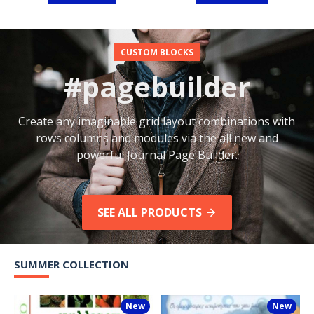
CUSTOM BLOCKS
#pagebuilder
Create any imaginable grid layout combinations with
rows columns and modules via the all new and
powerful Journal Page Builder.
SEE ALL PRODUCTS
SUMMER COLLECTION
New
New