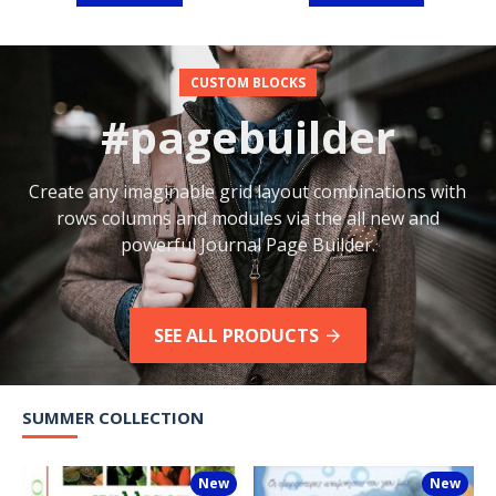
CUSTOM BLOCKS
#pagebuilder
Create any imaginable grid layout combinations with
rows columns and modules via the all new and
powerful Journal Page Builder.
SEE ALL PRODUCTS
SUMMER COLLECTION
New
New