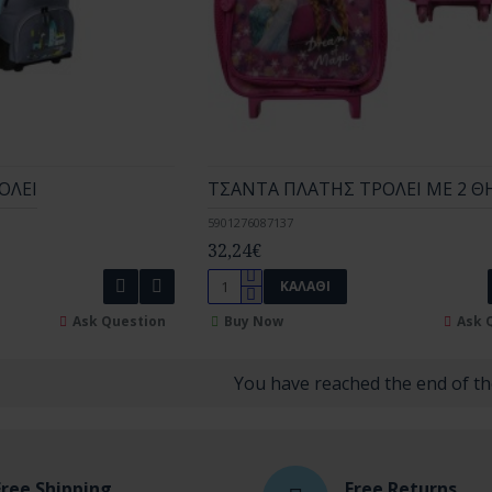
ΟΛΕΙ
ΤΣΑΝΤΑ ΠΛΑΤΗΣ ΤΡΟΛΕΙ ΜΕ 2 Θ
5901276087137
32,24€
ΚΑΛΆΘΙ
Ask Question
Buy Now
Ask 
You have reached the end of the
Free Shipping
Free Returns