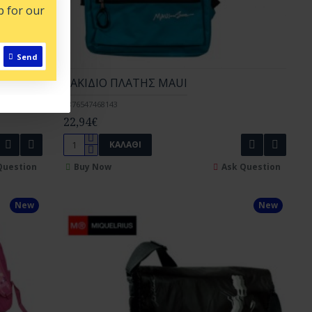
p for our
Send
ΣΑΚΙΔΙΟ ΠΛΑΤΗΣ MAUI
9876547468143
22,94€
ΚΑΛΆΘΙ
Question
Buy Now
Ask Question
New
New