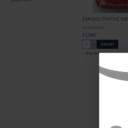
ΣΑΚΙΔΙΟ ΠΛΑΤΗΣ EM
8806467565814
17,36€
ΚΑΛΆΘΙ
Buy Now