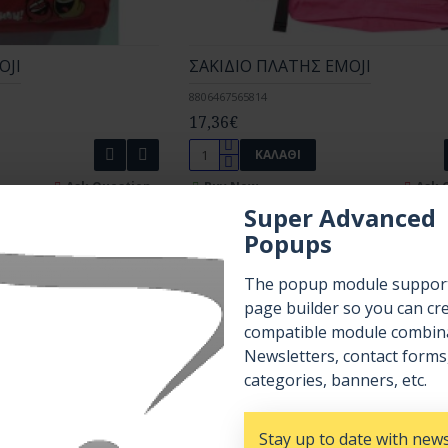
OJI
ΣΑΚΙΔΙΟ ΠΛΑΤΗΣ EMOJI
8806467565814
17,36€
ΚΑΛΆΘΙ
Ask Question
Buy Now
Ask 
Super Advanced
Popups
New
The popup module support
page builder so you can cr
compatible module combina
Newsletters, contact forms
categories, banners, etc.
Stay up to date with new