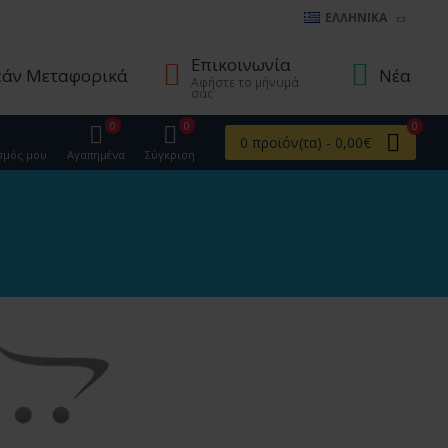
ΕΛΛΗΝΙΚΆ
Επικοινωνία
άν Μεταφορικά
Νέα
Αφήστε το μήνυμά
σας
0
0
0
0 προϊόν(τα) - 0,00€
σμός μου
Αγαπημένα
Σύγκριση