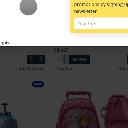
promotions by signing u
newsletter
M
ΣΑΚΙΔΙΟ ΠΛΑΤΗΣ GIM
again.
5204549084261
38,44€
ΚΑΛΆΘΙ
Ask Question
Buy Now
Ask 
New