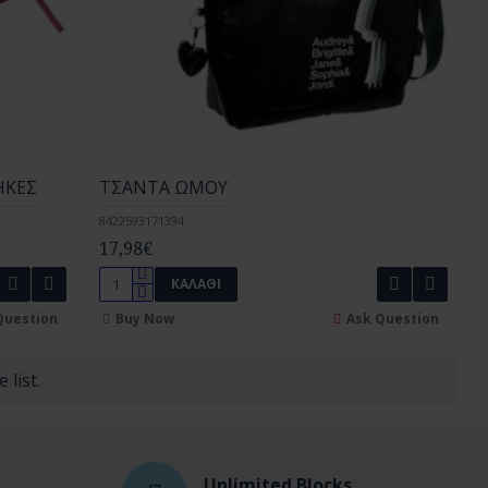
ΗΚΕΣ
ΤΣΑΝΤΑ ΩΜΟΥ
8422593171394
17,98€
ΚΑΛΆΘΙ
Question
Buy Now
Ask Question
 list.
Unlimited Blocks