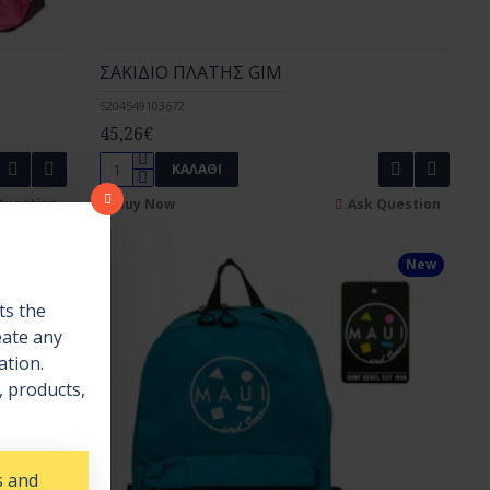
ΣΑΚΙΔΙΟ ΠΛΑΤΗΣ GIM
5204549103672
45,26€
ΚΑΛΆΘΙ
Question
Buy Now
Ask Question
New
New
s the
eate any
tion.
, products,
s and