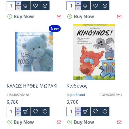
Buy Now
Buy Now
New
ΚΑΛΩΣ ΗΡΘΕΣ ΜΩΡΑΚΙ
Κίνδυνος
9786185098438
SuperBrand
9789608582941
6,78€
3,70€
Buy Now
Buy Now