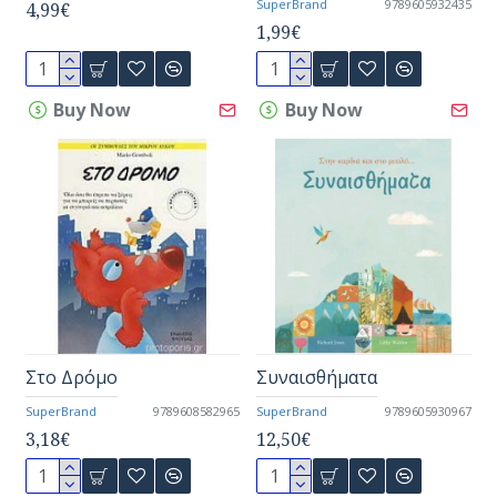
SuperBrand
9789605932435
4,99€
1,99€
Buy Now
Buy Now
Στο Δρόμο
Συναισθήματα
SuperBrand
9789608582965
SuperBrand
9789605930967
3,18€
12,50€