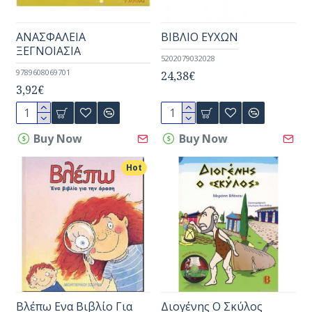
ΑΝΑΣΦΑΛΕΙΑ
ΒΙΒΛΙΟ ΕΥΧΩΝ
ΞΕΓΝΟΙΑΣΙΑ
5202079032028
9789608069701
24,38€
3,92€
Buy Now
Buy Now
Hot
Βλέπω Ενα Βιβλίο Για
Διογένης Ο Σκύλος