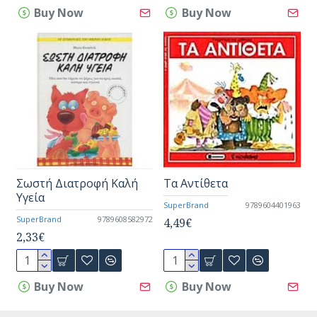
Buy Now
Buy Now
Σωστή Διατροφή Καλή
Τα Αντίθετα
Υγεία
SuperBrand
9789604401963
SuperBrand
9789608582972
4,49€
2,33€
Buy Now
Buy Now