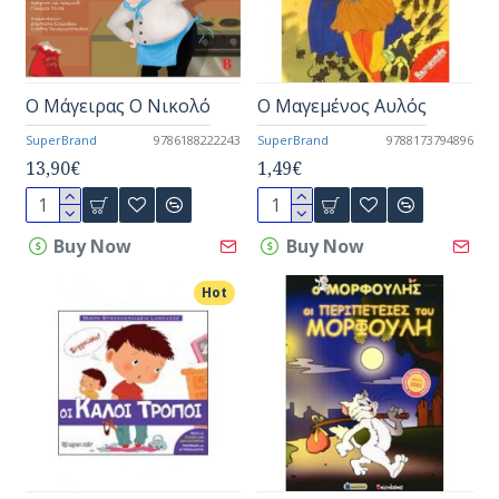
Ο Μάγειρας Ο Νικολό
Ο Μαγεμένος Αυλός
SuperBrand
9786188222243
SuperBrand
9788173794896
13,90€
1,49€
Buy Now
Buy Now
Hot