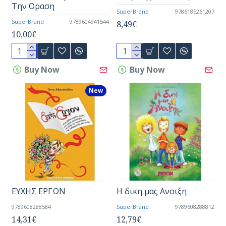
Την Οραση
SuperBrand
9786185261207
SuperBrand
9789604941544
8,49€
10,00€
Buy Now
Buy Now
New
ΕΥΧΗΣ ΕΡΓΩΝ
Η δικη μας Ανοιξη
9789608288584
SuperBrand
9789608288812
14,31€
12,79€