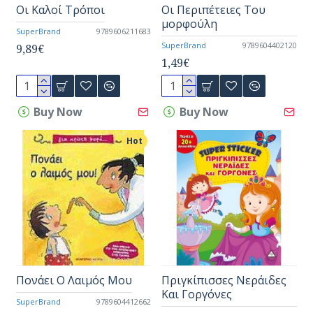
Οι Καλοί Τρόποι
Οι Περιπέτειες Του
μορφούλη
SuperBrand
9789606211683
SuperBrand
9789604402120
9,89€
1,49€
Buy Now
Buy Now
Hot
Πονάει Ο Λαιμός Μου
Πριγκίπισσες Νεράιδες
Και Γοργόνες
SuperBrand
9789604412662