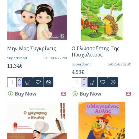
Μην Μας Συγκρίνεις
Ο Γλωσσοδετης Της
Πασχαλιτσας
SuperBrand
9786188222298
SuperBrand
5206548862581
11,34€
4,99€
Buy Now
Buy Now