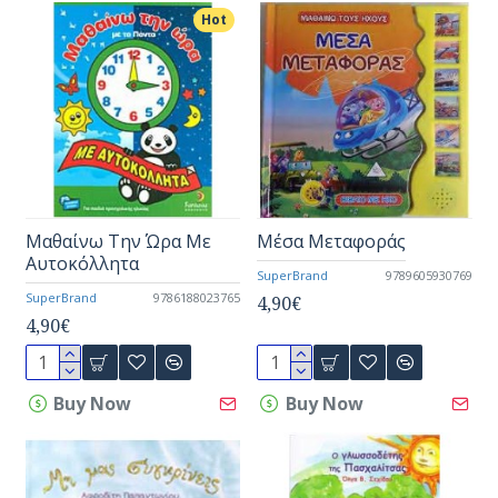
Hot
Μαθαίνω Την Ώρα Με
Μέσα Μεταφοράς
Αυτοκόλλητα
SuperBrand
9789605930769
SuperBrand
9786188023765
4,90€
4,90€
Buy Now
Buy Now