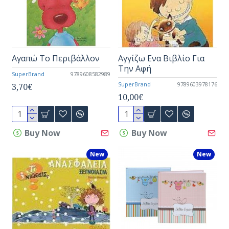
Αγαπώ Το Περιβάλλον
Αγγίζω Ενα Βιβλίο Για
Την Αφή
SuperBrand
9789608582989
SuperBrand
9789603978176
3,70€
10,00€
Buy Now
Buy Now
New
New