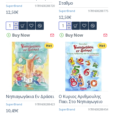
Σταθμο
SuperBrand
9789608288720
SuperBrand
9789608288775
12,50€
12,50€
Buy Now
Buy Now
Hot
Hot
Νηπιαγωγάκια Εν Δράσει
Ο Κυριος Αριθμουλης
Παει Στο Νηπιαγωγειο
SuperBrand
9789608288423
SuperBrand
9789608288454
10,49€