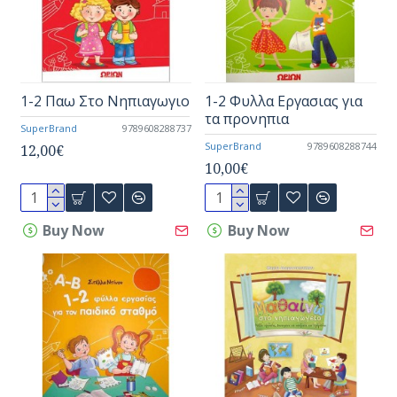
1-2 Παω Στο Νηπιαγωγιο
1-2 Φυλλα Εργασιας για
τα προνηπια
SuperBrand
9789608288737
SuperBrand
9789608288744
12,00€
10,00€
Buy Now
Buy Now