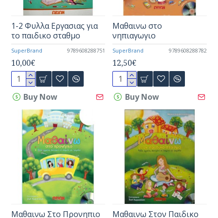
1-2 Φυλλα Εργασιας για
Μαθαινω στο
το παιδικο σταθμο
νηπιαγωγιο
SuperBrand
9789608288751
SuperBrand
9789608288782
10,00€
12,50€
Buy Now
Buy Now
Μαθαινω Στο Προνηπιο
Μαθαινω Στον Παιδικο