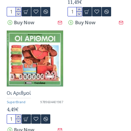
11,49€
Buy Now
Buy Now
Οι Αριθμοί
SuperBrand
9789604401987
4,49€
Buy Now